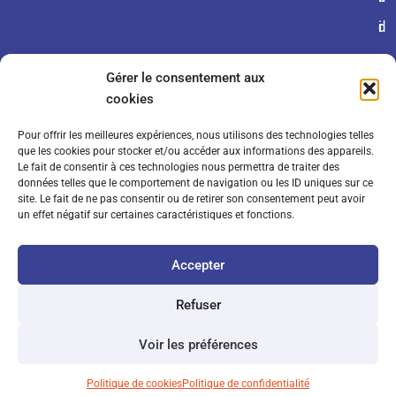
r
d
i
a
e
e
Gérer le consentement aux
l
n
s
cookies
e
ti
Pour offrir les meilleures expériences, nous utilisons des technologies telles
s
a
que les cookies pour stocker et/ou accéder aux informations des appareils.
Le fait de consentir à ces technologies nous permettra de traiter des
d
li
données telles que le comportement de navigation ou les ID uniques sur ce
site. Le fait de ne pas consentir ou de retirer son consentement peut avoir
e
t
un effet négatif sur certaines caractéristiques et fonctions.
v
é
Accepter
e
n
Refuser
t
Voir les préférences
e
Politique de cookies
Politique de confidentialité