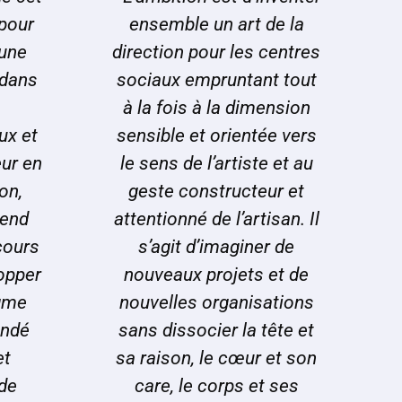
pour
ensemble un art de la
 une
direction pour les centres
 dans
sociaux empruntant tout
à la fois à la dimension
ux et
sensible et orientée vers
ur en
le sens de l’artiste et au
on,
geste constructeur et
tend
attentionné de l’artisan. Il
cours
s’agit d’imaginer de
lopper
nouveaux projets et de
gme
nouvelles organisations
ondé
sans dissocier la tête et
et
sa raison, le cœur et son
 de
care, le corps et ses