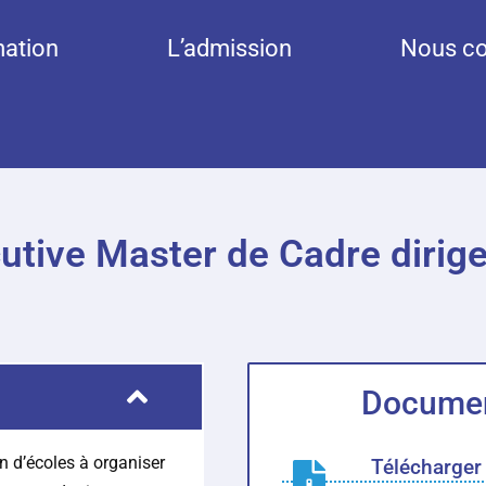
mation
L’admission
Nous co
utive Master de Cadre diri
Document
n d’écoles à organiser
Télécharger 