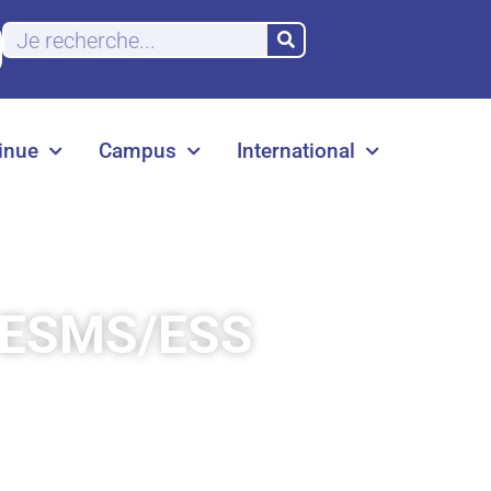
inue
Campus
International
 d’ESMS/ESS