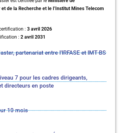
ter est certifiée par le
Ministère de
et de la Recherche et le l’Institut Mines Telecom
ertification :
3 avril 2026
ification :
2 avril 2031
ster, partenariat entre l'IRFASE et IMT-BS
iveau 7 pour les cadres dirigeants,
et directeurs en poste
sur 10 mois