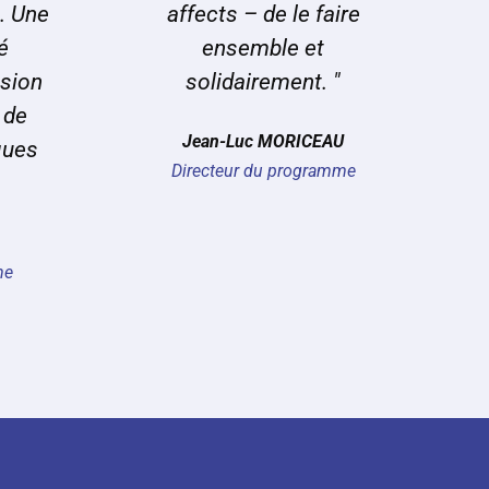
. Une
affects – de le faire
é
ensemble et
nsion
solidairement. "
 de
Jean-Luc MORICEAU
ques
Directeur du programme
me