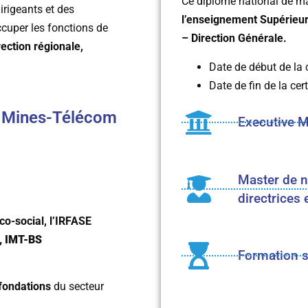
Ce diplôme national de mas
rigeants et des
l’enseignement Supérieur 
cuper les fonctions de
– Direction Générale.
rection régionale,
Date de début de la c
Date de fin de la cert
ut Mines-Télécom
Executive Ma
Master de n
directrices 
co-social, l’IRFASE
e, IMT-BS
Formation 
 fondations
du secteur