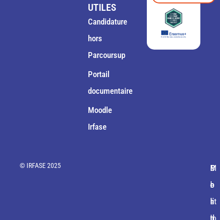
UTILES
Candidature
hors
Parcoursup
Portail
documentaire
Moodle
Irfase
© IRFASE 2025
M
C
P
P
P
e
o
o
o
l
nt
n
li
li
a
io
d
ti
ti
n