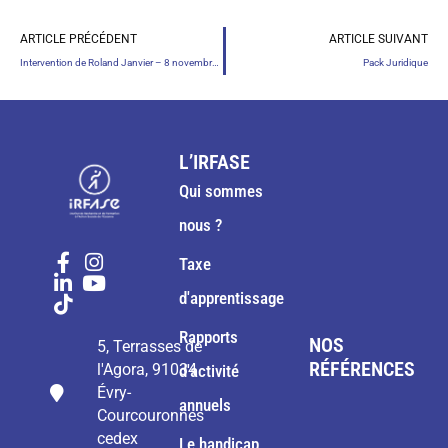
ARTICLE PRÉCÉDENT
ARTICLE SUIVANT
Intervention de Roland Janvier – 8 novembre 2021
Pack Juridique
L’IRFASE
Qui sommes
nous ?
Taxe
d'apprentissage
Rapports
NOS
5, Terrasses de
RÉFÉRENCES
l'Agora, 91034
d'activité
Évry-
annuels
Courcouronnes
cedex
Le handicap