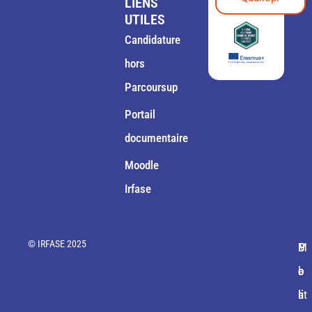
LIENS
UTILES
Candidature
hors
Parcoursup
Portail
documentaire
Moodle
Irfase
© IRFASE 2025
M
C
P
P
P
e
o
o
o
l
nt
n
li
li
a