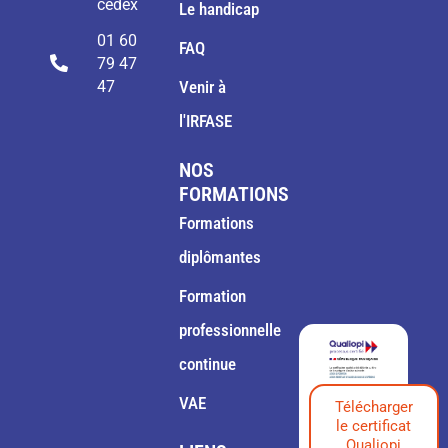
cedex
Le handicap
01 60
FAQ
79 47
47
Venir à
l'IRFASE
NOS
FORMATIONS
Formations
diplômantes
Formation
professionnelle
continue
VAE
Télécharger
le certificat
Qualiopi