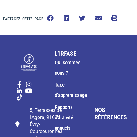
PARTAGEZ CETTE PAGE
L’IRFASE
Qui sommes
nous ?
Taxe
d'apprentissage
Rapports
NOS
5, Terrasses de
RÉFÉRENCES
l'Agora, 91034
d'activité
Évry-
annuels
Courcouronnes