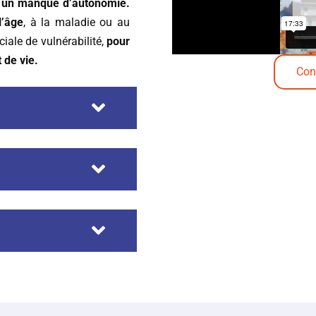
r un manque d’autonomie.
l’âge
, à la maladie ou au
iale de vulnérabilité,
pour
 de vie.
Con