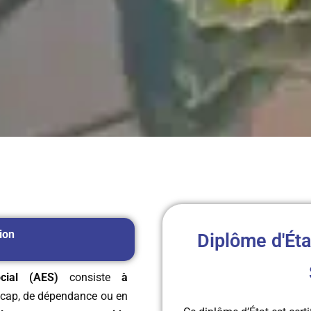
ion
Diplôme d'Ét
cial (AES)
consiste
à
icap, de dépendance ou en