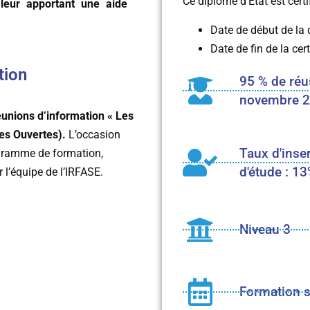
Ce diplôme d’État est certi
leur apportant une aide
Date de début de la c
Date de fin de la cert
tion
95 % de réu
novembre 20
unions d’information « Les
tes Ouvertes).
L’occasion
Taux d'inse
rogramme de formation,
d'étude : 13
l’équipe de l’IRFASE.
Niveau 3
Formation 