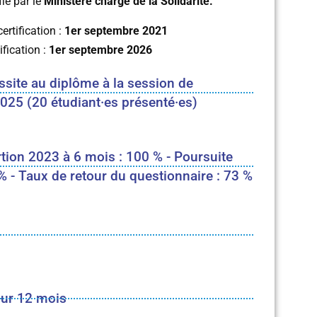
fié par le
Ministère chargé de la Solidarité.
ertification :
1er septembre 2021
ification :
1er septembre 2026
ssite au diplôme à la session de
25 (20 étudiant·es présenté·es)
rtion 2023 à 6 mois : 100 % - Poursuite
% - Taux de retour du questionnaire : 73 %
sur 12 mois