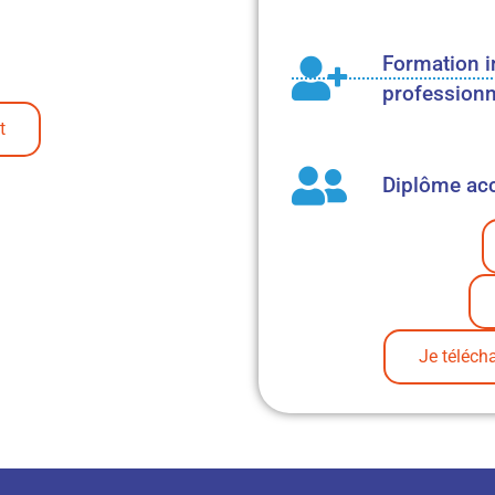
Formation i
professionn
t
Diplôme acc
Je téléch