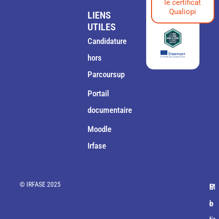
le certificat
Qualiopi
LIENS
UTILES
Candidature
hors
Parcoursup
Portail
documentaire
Moodle
Irfase
© IRFASE 2025
M
C
P
P
P
e
o
o
o
l