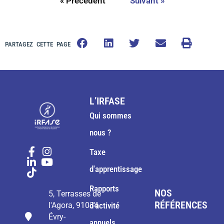
« Précédent
Suivant »
PARTAGEZ CETTE PAGE
L’IRFASE
Qui sommes
nous ?
Taxe
d'apprentissage
Rapports
NOS
5, Terrasses de
RÉFÉRENCES
l'Agora, 91034
d'activité
Évry-
annuels