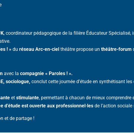
e
UK
, coordinateur pédagogique de la filière Éducateur Spécialisé, i
ative.
es ! »
du
réseau Arc-en-ciel
théâtre propose un
théâtre-forum
q
um
avec la
compagnie « Paroles ! ».
E, sociologue,
conclut cette journée d’étude en synthétisant les
sante
et
stimulante
, permettant à chacun de mieux comprendre et 
ée d’étude est ouverte aux professionnel·les
de l’action sociale 
n et de partage !