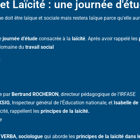
 et Laïcité : une journée d'ét
 doit être laïque et sociale mais restera laïque parce qu'elle aur
e
journée d’étude
consacrée à la
laïcité
. Après avoir rappelé les
domaine du
travail social
:
ée par
Bertrand ROCHERON
, directeur pédagogique de l’IRFASE
KSIG
, Inspecteur général de l’Éducation nationale, et
Isabelle 
ité, rappellent les
principes de la laïcité.
e
l VERBA
,
sociologue
qui aborde les
principes de la laïcité dans l