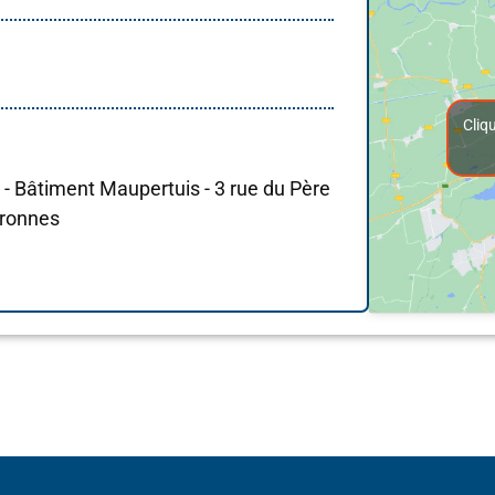
Cliq
y - Bâtiment Maupertuis - 3 rue du Père
uronnes