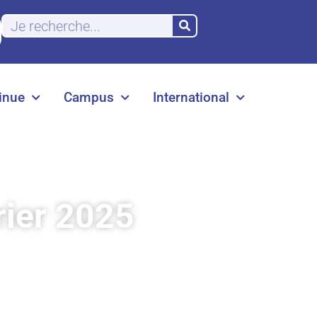
inue
Campus
International
rier 2025