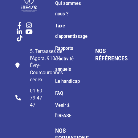
Qui sommes
nous ?
Taxe
d'apprentissage
Rapports
NOS
5, Terrasses de
RÉFÉRENCES
l'Agora, 91034
d'activité
Évry-
annuels
Courcouronnes
cedex
Le handicap
01 60
FAQ
79 47
47
Venir à
l'IRFASE
NOS