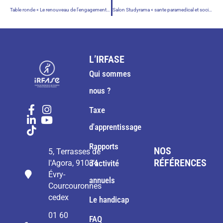
Table ronde « Le renouveau de l’engagement : moteur de la transition sociale et écologique » – Vendredi 21 novembre 2025
Salon Studyrama « sante paramedical et social » -samedi 15 novembre 2025
L’IRFASE
Qui sommes
nous ?
Taxe
d'apprentissage
Rapports
NOS
5, Terrasses de
RÉFÉRENCES
l'Agora, 91034
d'activité
Évry-
annuels
Courcouronnes
cedex
Le handicap
01 60
FAQ