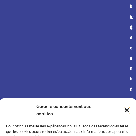
s
i
u
u
u
lé
o
e
e
s
g
n
d
d
it
al
s
e
e
e
e
g
c
c
s
é
o
o
n
n
o
é
fi
k
r
d
i
a
e
e
Gérer le consentement aux
l
n
s
cookies
e
ti
Pour offrir les meilleures expériences, nous utilisons des technologies telles
s
a
que les cookies pour stocker et/ou accéder aux informations des appareils.