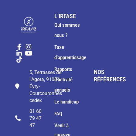
L’IRFASE
Qui sommes
nous ?
Taxe
d'apprentissage
Rapports
NOS
5, Terrasses de
RÉFÉRENCES
l'Agora, 91034
d'activité
Évry-
annuels
Courcouronnes
cedex
Le handicap
01 60
FAQ
79 47
47
Venir à
l'IRFASE