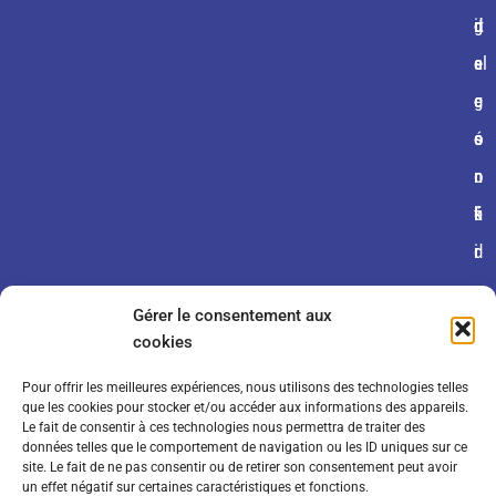
g
n
d
d
it
al
s
e
e
e
e
g
c
c
s
é
o
o
n
n
o
é
fi
k
r
d
i
a
e
e
Gérer le consentement aux
l
n
s
cookies
e
ti
Pour offrir les meilleures expériences, nous utilisons des technologies telles
s
a
que les cookies pour stocker et/ou accéder aux informations des appareils.
Le fait de consentir à ces technologies nous permettra de traiter des
d
li
données telles que le comportement de navigation ou les ID uniques sur ce
site. Le fait de ne pas consentir ou de retirer son consentement peut avoir
e
t
un effet négatif sur certaines caractéristiques et fonctions.