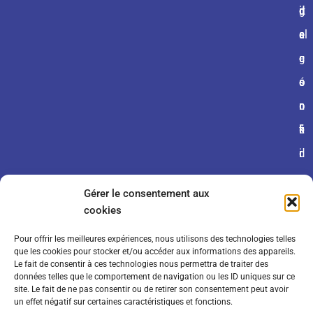
g
n
d
d
it
al
s
e
e
e
e
g
c
c
s
é
o
o
n
n
o
é
fi
k
r
d
i
a
e
e
Gérer le consentement aux
l
n
s
cookies
e
ti
Pour offrir les meilleures expériences, nous utilisons des technologies telles
s
a
que les cookies pour stocker et/ou accéder aux informations des appareils.
Le fait de consentir à ces technologies nous permettra de traiter des
d
li
données telles que le comportement de navigation ou les ID uniques sur ce
site. Le fait de ne pas consentir ou de retirer son consentement peut avoir
e
t
un effet négatif sur certaines caractéristiques et fonctions.