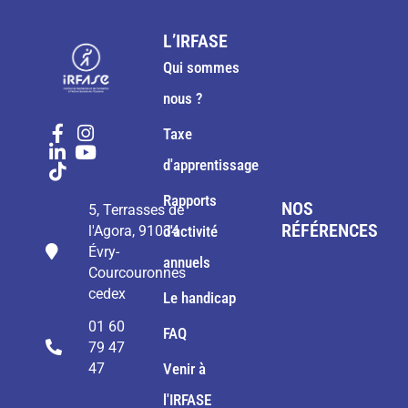
L’IRFASE
Qui sommes
nous ?
Taxe
d'apprentissage
Rapports
NOS
5, Terrasses de
RÉFÉRENCES
l'Agora, 91034
d'activité
Évry-
annuels
Courcouronnes
cedex
Le handicap
01 60
FAQ
79 47
47
Venir à
l'IRFASE