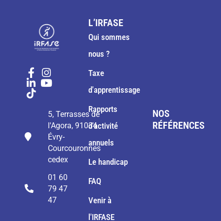
L’IRFASE
Qui sommes
nous ?
Taxe
d'apprentissage
Rapports
NOS
5, Terrasses de
RÉFÉRENCES
l'Agora, 91034
d'activité
Évry-
annuels
Courcouronnes
cedex
Le handicap
01 60
FAQ
79 47
47
Venir à
l'IRFASE