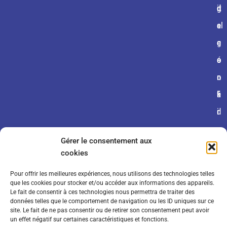
g
n
d
d
it
al
s
e
e
e
e
g
c
c
s
é
o
o
n
n
o
é
fi
k
r
d
i
a
e
e
Gérer le consentement aux
l
n
s
cookies
e
ti
Pour offrir les meilleures expériences, nous utilisons des technologies telles
s
a
que les cookies pour stocker et/ou accéder aux informations des appareils.
Le fait de consentir à ces technologies nous permettra de traiter des
d
li
données telles que le comportement de navigation ou les ID uniques sur ce
site. Le fait de ne pas consentir ou de retirer son consentement peut avoir
e
t
un effet négatif sur certaines caractéristiques et fonctions.