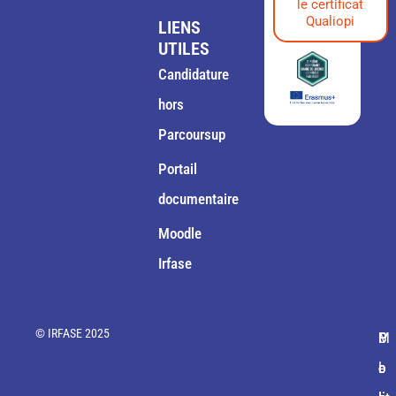
le certificat
Qualiopi
LIENS
UTILES
Candidature
hors
Parcoursup
Portail
documentaire
Moodle
Irfase
© IRFASE 2025
M
C
P
P
P
e
o
o
o
l