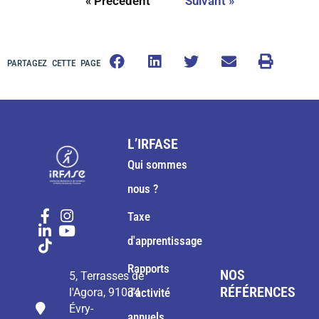
« Précédent
Suivant »
PARTAGEZ CETTE PAGE
L’IRFASE
Qui sommes
nous ?
Taxe
d'apprentissage
Rapports
NOS
5, Terrasses de
RÉFÉRENCES
l'Agora, 91034
d'activité
Évry-
annuels