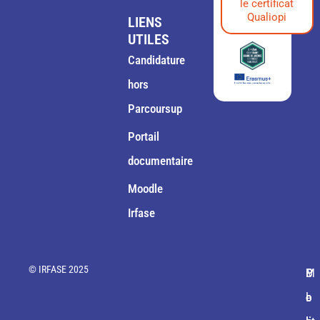
le certificat
Qualiopi
LIENS
UTILES
Candidature
hors
Parcoursup
Portail
documentaire
Moodle
Irfase
© IRFASE 2025
M
C
P
P
P
e
o
o
o
l