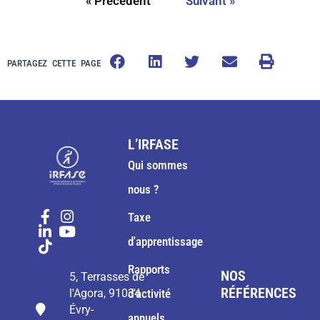
« Précédent
Suivant »
PARTAGEZ CETTE PAGE
L’IRFASE
Qui sommes
nous ?
Taxe
d'apprentissage
Rapports
NOS
5, Terrasses de
RÉFÉRENCES
l'Agora, 91034
d'activité
Évry-
annuels