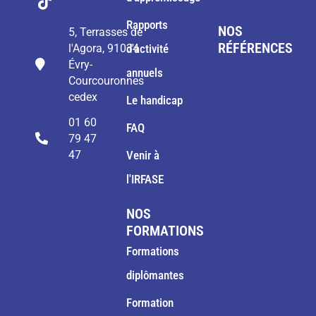
Rapports
NOS
5, Terrasses de
RÉFÉRENCES
l'Agora, 91034
d'activité
Évry-
annuels
Courcouronnes
cedex
Le handicap
01 60
FAQ
79 47
47
Venir à
l'IRFASE
NOS
FORMATIONS
Formations
diplômantes
Formation