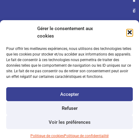
é
fi
k
r
d
i
a
e
e
Gérer le consentement aux
l
n
s
cookies
e
ti
Pour offrir les meilleures expériences, nous utilisons des technologies telles
s
a
que les cookies pour stocker et/ou accéder aux informations des appareils.
Le fait de consentir à ces technologies nous permettra de traiter des
d
li
données telles que le comportement de navigation ou les ID uniques sur ce
site. Le fait de ne pas consentir ou de retirer son consentement peut avoir
e
t
un effet négatif sur certaines caractéristiques et fonctions.
v
é
Accepter
e
n
Refuser
t
Voir les préférences
e
Politique de cookies
Politique de confidentialité