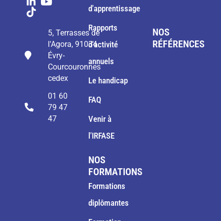
d'apprentissage
Rapports
NOS
5, Terrasses de
RÉFÉRENCES
l'Agora, 91034
d'activité
Évry-
annuels
Courcouronnes
cedex
Le handicap
01 60
FAQ
79 47
47
Venir à
l'IRFASE
NOS
FORMATIONS
Formations
diplômantes