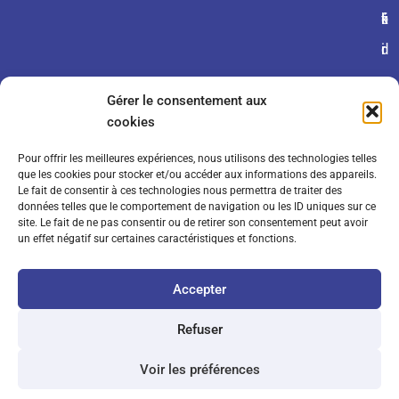
é
fi
k
r
d
i
a
e
e
Gérer le consentement aux
l
n
s
cookies
e
ti
Pour offrir les meilleures expériences, nous utilisons des technologies telles
s
a
que les cookies pour stocker et/ou accéder aux informations des appareils.
Le fait de consentir à ces technologies nous permettra de traiter des
d
li
données telles que le comportement de navigation ou les ID uniques sur ce
site. Le fait de ne pas consentir ou de retirer son consentement peut avoir
e
t
un effet négatif sur certaines caractéristiques et fonctions.
v
é
Accepter
e
n
Refuser
t
Voir les préférences
e