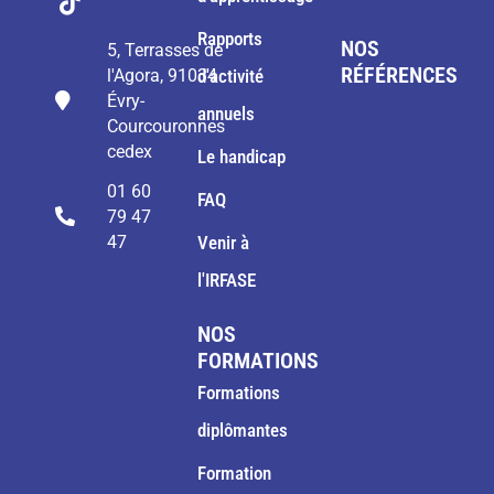
Rapports
NOS
5, Terrasses de
RÉFÉRENCES
l'Agora, 91034
d'activité
Évry-
annuels
Courcouronnes
cedex
Le handicap
01 60
FAQ
79 47
47
Venir à
l'IRFASE
NOS
FORMATIONS
Formations
diplômantes
Formation