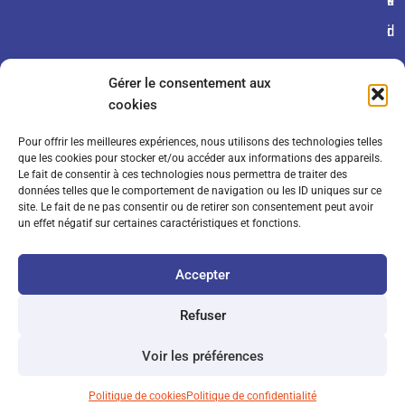
é
fi
k
r
d
i
a
e
e
Gérer le consentement aux
l
n
s
cookies
e
ti
Pour offrir les meilleures expériences, nous utilisons des technologies telles
s
a
que les cookies pour stocker et/ou accéder aux informations des appareils.
Le fait de consentir à ces technologies nous permettra de traiter des
d
li
données telles que le comportement de navigation ou les ID uniques sur ce
site. Le fait de ne pas consentir ou de retirer son consentement peut avoir
e
t
un effet négatif sur certaines caractéristiques et fonctions.
v
é
Accepter
e
n
Refuser
t
Voir les préférences
e
Politique de cookies
Politique de confidentialité