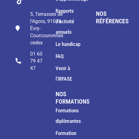
Rapports
NOS
5, Terrasses de
RÉFÉRENCES
l'Agora, 91034
d'activité
Évry-
annuels
Courcouronnes
cedex
Le handicap
01 60
FAQ
79 47
47
Venir à
l'IRFASE
NOS
FORMATIONS
Formations
diplômantes
Formation