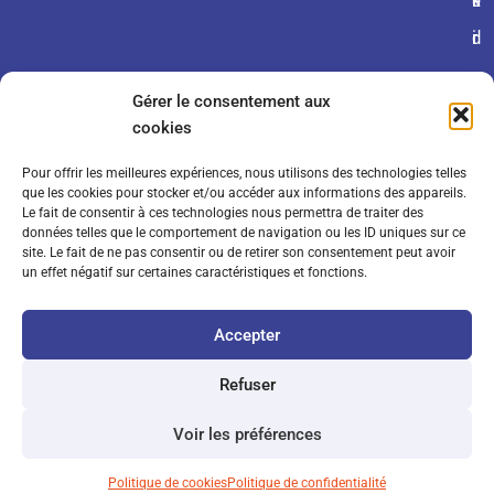
é
fi
k
r
d
i
a
e
e
Gérer le consentement aux
l
n
s
cookies
e
ti
Pour offrir les meilleures expériences, nous utilisons des technologies telles
s
a
que les cookies pour stocker et/ou accéder aux informations des appareils.
Le fait de consentir à ces technologies nous permettra de traiter des
d
li
données telles que le comportement de navigation ou les ID uniques sur ce
site. Le fait de ne pas consentir ou de retirer son consentement peut avoir
e
t
un effet négatif sur certaines caractéristiques et fonctions.
v
é
Accepter
e
n
Refuser
t
Voir les préférences
e
Politique de cookies
Politique de confidentialité